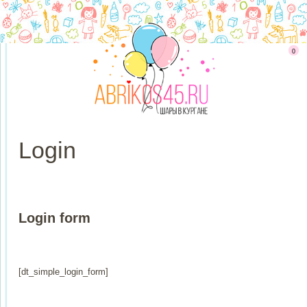
0
Login
Login form
[dt_simple_login_form]