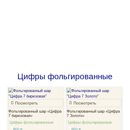
Телефоны:
(3522) 22-76-70
+7 967-555-11-91
Обязательно звоните!
Контакты
Очень ждем Вашего звонка!
Адрес: г. Курган, ул. Пролетарская 64
Позвонить
Цифры фольгированные
Посмотреть
Посмотреть
Фольгированный шар «Цифра
Фольгированный шар «Цифра
7 бирюзовая»
7 Золото»
Цифры фольгированные
Цифры фольгированные
850
₽
850
₽