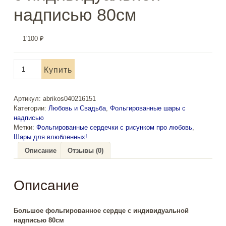
надписью 80см
1'100
₽
Количество
Купить
товара
Большое
фольгированное
Артикул:
abrikos040216151
сердце
Категории:
Любовь и Свадьба
,
Фольгированные шары с
с
надписью
индивидуальной
Метки:
Фольгированные сердечки с рисунком про любовь
,
надписью
Шары для влюбленных!
80см
Описание
Отзывы (0)
Описание
Большое фольгированное сердце с индивидуальной
надписью 80см