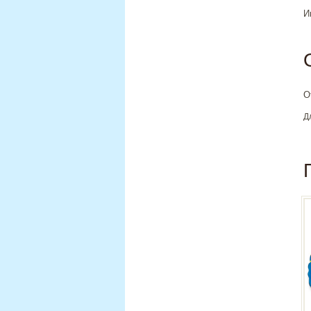
И
О
Д