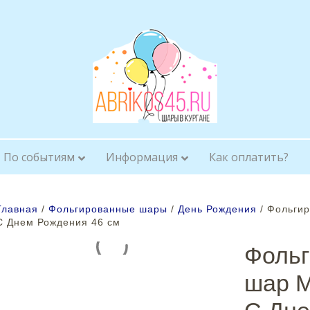
По событиям
Информация
Как оплатить?
Главная
/
Фольгированные шары
/
День Рождения
/ Фольги
С Днем Рождения 46 см
Фоль
шар 