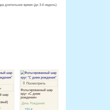
ра длительное время (до 3-4 недель).
Посмотреть
ь
Фольгированный шар
круг «С днем
й шар
рождения»
овый)
День Рождения
я
330
₽