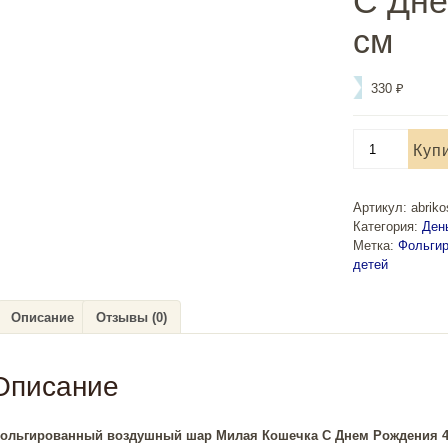
С Дне
см
330
₽
Количество
Куп
товара
Фольгированны
шар
Артикул:
abrik
Милая
Категория:
Ден
Кошечка
Метка:
Фольги
С
детей
Днем
Рождения
46
Описание
Отзывы (0)
см
Описание
ольгированный воздушный шар Милая Кошечка С Днем Рождения 4