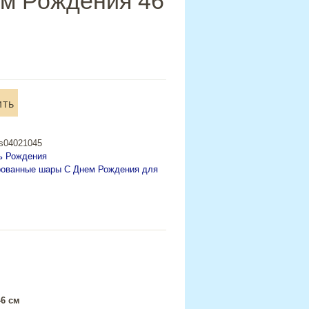
м Рождения 46
ить
й
os04021045
ь Рождения
рованные шары С Днем Рождения для
6 см