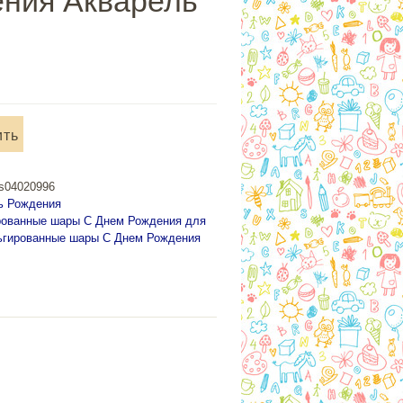
ния Акварель
ить
й
os04020996
ь Рождения
рованные шары С Днем Рождения для
гированные шары С Днем Рождения