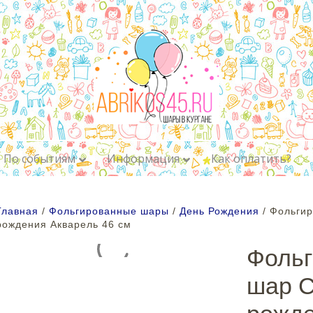
По событиям
Информация
Как оплатить?
Главная
/
Фольгированные шары
/
День Рождения
/ Фольги
рождения Акварель 46 см
Фоль
шар 