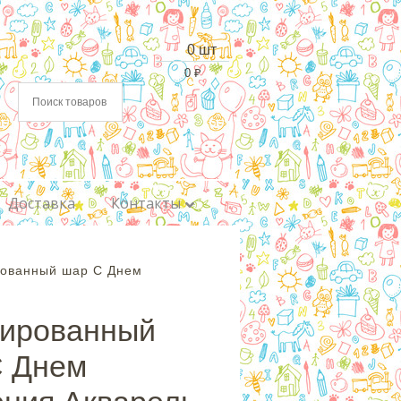
0 шт
0
₽
Доставка
Контакты
рованный шар С Днем
гированный
С Днем