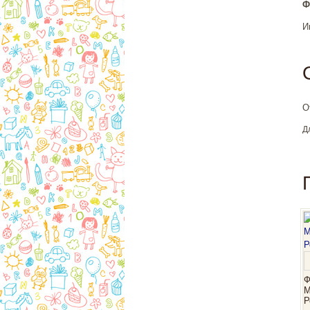
Ф
И
О
Д
Ф
М
Р