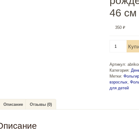
рожде
46 см
350
₽
Количество
Куп
товара
Фольгированны
шар
Артикул:
abrik
С
Категория:
Ден
Днем
Метки:
Фольги
рождения
взрослых
,
Фоль
Акварель
для детей
46
см
Описание
Отзывы (0)
Описание