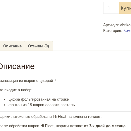
Количество
Куп
товара
Композиция
из
Артикул:
abrik
шаров
Категория:
Ком
с
цифрой
7
Описание
Отзывы (0)
Описание
омпозиция из шаров с цифрой 7
то входит в набор:
цифра фольгированная на стойке
фонтан из 18 шаров ассорти пастель
арики латексные обработаны Hi-Float наполнены гелием.
осле обработки шаров Hi-Float, шарики летают
от 3-х дней до месяца.