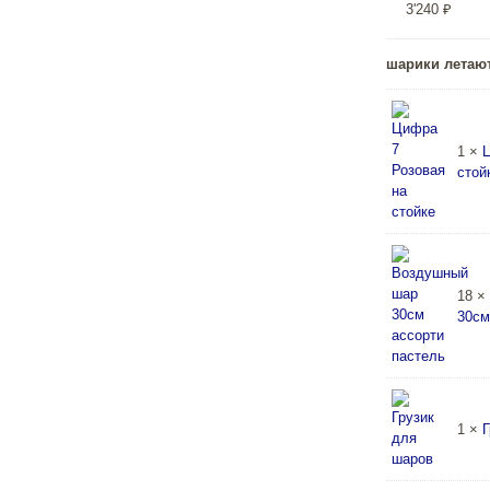
3'240
₽
шарики летают
1 ×
Ц
стой
18 ×
30см
1 ×
Г