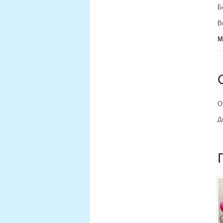
Б
В
М
О
Д