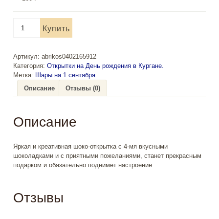
Количество
Купить
товара
Открытка
на
Артикул:
abrikos0402165912
День
Категория:
Открытки на День рождения в Кургане.
рождения
Метка:
Шары на 1 сентября
№31
Описание
Отзывы (0)
Описание
Яркая и креативная шоко-открытка с 4-мя вкусными
шоколадками и с приятными пожеланиями, станет прекрасным
подарком и обязательно поднимет настроение
Отзывы