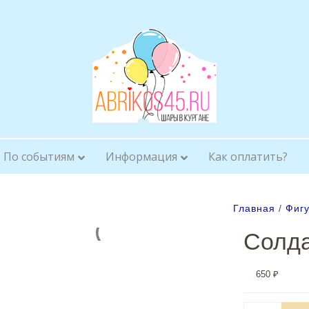
По событиям
Информация
Как оплатить?
Главная
/
Фиг
Солда
650
₽
Количество