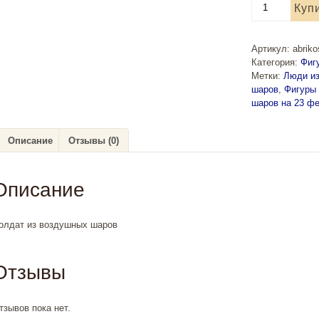
Куп
товара
Солдат
из
Артикул:
abrik
шаров
Категория:
Фиг
Метки:
Люди и
шаров
,
Фигуры 
шаров на 23 ф
Описание
Отзывы (0)
Описание
олдат из воздушных шаров
Отзывы
тзывов пока нет.