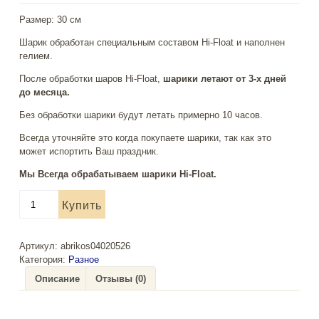
Размер: 30 см
Шарик обработан специальным составом Hi-Float и наполнен
гелием.
После обработки шаров Hi-Float,
шарики летают от 3-х дней
до месяца.
Без обработки шарики будут летать примерно 10 часов.
Всегда уточняйте это когда покупаете шарики, так как это
может испортить Ваш праздник.
Мы Всегда обрабатываем шарики Hi-Float.
Количество
Купить
товара
Воздушные
шары
Артикул:
abrikos04020526
"Большие
Категория:
Разное
кружки"
Описание
Отзывы (0)