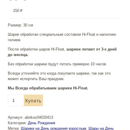
150
₽
Размер: 30 см
Шарик обработан специальным составом Hi-Float и наполнен
гелием.
После обработки шаров Hi-Float,
шарики летают от 3-х дней
до месяца.
Без обработки шарики будут летать примерно 10 часов.
Всегда уточняйте это когда покупаете шарики, так как это
может испортить Ваш праздник.
Мы Всегда обрабатываем шарики Hi-Float.
Количество
Купить
товара
Воздушные
шары
Артикул:
abrikos04020413
"С
Категория:
День Рождения
Днем
Метки:
Шарики на День рождения взрослым
,
Шары на День