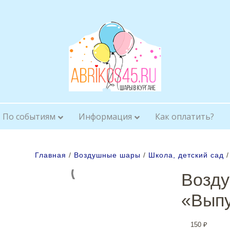
По событиям
Информация
Как оплатить?
Главная
/
Воздушные шары
/
Школа, детский сад
/
Возд
«Выпу
150
₽