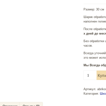
Размер: 30 см
Шарик обработа
наполнен гелие
После обработк
х дней до мес
Без обработки 
часов.
Всегда уточняй
это может испо
Мы Всегда обр
Количество
Куп
товара
Воздушные
шары
Артикул:
abrik
"Выпускной"
Категория:
Шко