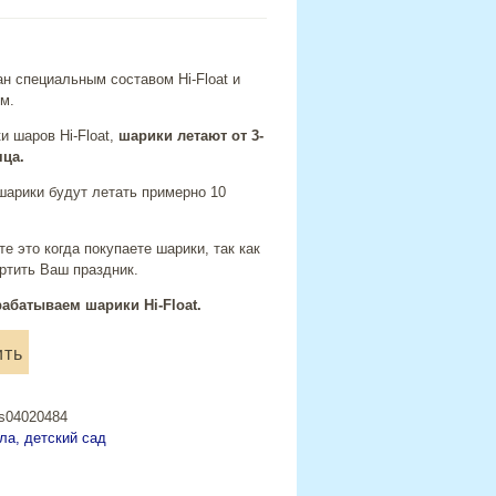
н специальным составом Hi-Float и
м.
и шаров Hi-Float,
шарики летают от 3-
яца.
шарики будут летать примерно 10
те это когда покупаете шарики, так как
ртить Ваш праздник.
абатываем шарики Hi-Float.
ить
os04020484
ла, детский сад