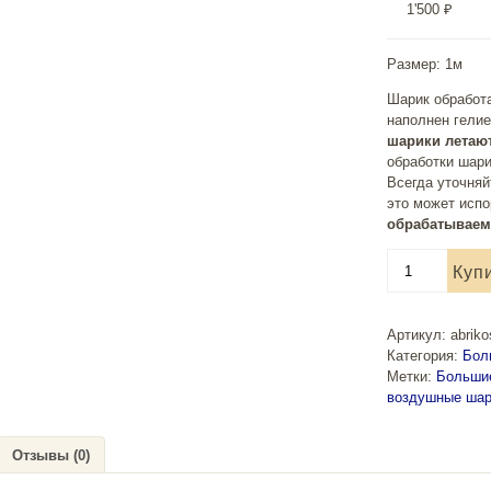
1'500
₽
Размер: 1м
Шарик обработа
наполнен гелие
шарики летают
обработки шари
Всегда уточняй
это может исп
обрабатываем 
Количество
Куп
товара
Воздушный
шар
Артикул:
abrik
1м
Категория:
Бол
Красный,
Метки:
Большие
Пастель
воздушные ша
Отзывы (0)