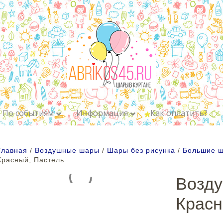
По событиям
Информация
Как оплатить?
Главная
/
Воздушные шары
/
Шары без рисунка
/
Большие 
Красный, Пастель
Возд
Красн