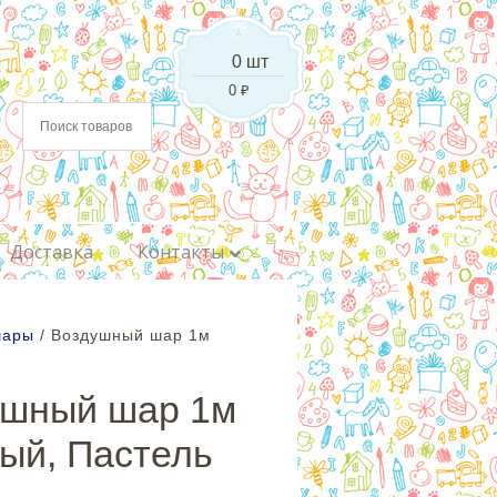
0 шт
0
₽
Доставка
Контакты
шары
/ Воздушный шар 1м
ушный шар 1м
ый, Пастель