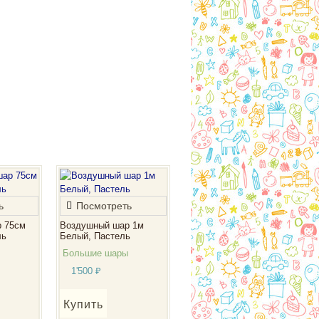
ь
Посмотреть
 75см
Воздушный шар 1м
ль
Белый, Пастель
Большие шары
1'500
₽
Купить