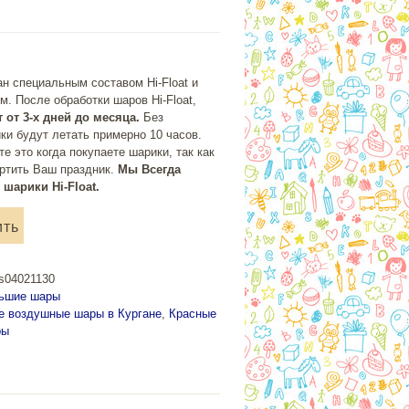
н специальным составом Hi-Float и
м. После обработки шаров Hi-Float,
 от 3-х дней до месяца.
Без
ки будут летать примерно 10 часов.
те это когда покупаете шарики, так как
ортить Ваш праздник.
Мы Всегда
шарики Hi-Float.
ить
os04021130
ьшие шары
 воздушные шары в Кургане
,
Красные
ры