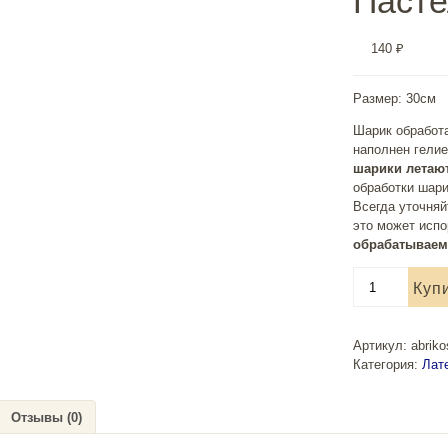
Пасте
140
₽
Размер: 30см
Шарик обработа
наполнен гелие
шарики летают
обработки шари
Всегда уточняй
это может исп
обрабатываем 
Количество
Куп
товара
Воздушный
шар
Артикул:
abrik
30см
Категория:
Лат
Мятный,
Пастель
Матовый
Отзывы (0)