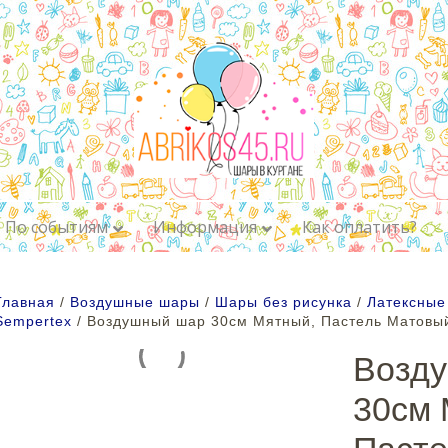
По событиям
Информация
Как оплатить?
Главная
/
Воздушные шары
/
Шары без рисунка
/
Латексные
Sempertex
/ Воздушный шар 30см Мятный, Пастель Матовы
Возд
30см 