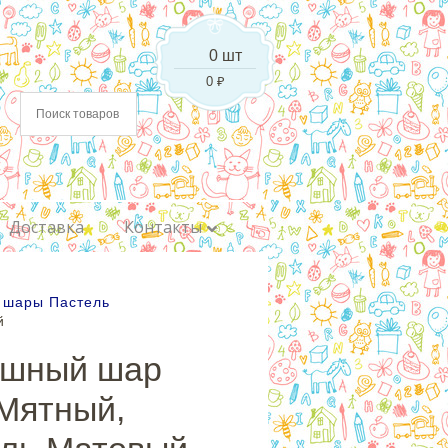
0 шт
0
₽
Доставка
Контакты
 шары Пастель
й
ушный шар
Мятный,