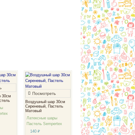
ь
Посмотреть
 30см
стель
Воздушный шар 30см
Сиреневый, Пастель
ры
Матовый
rtex
Латексные шары
Пастель Sempertex
140
₽