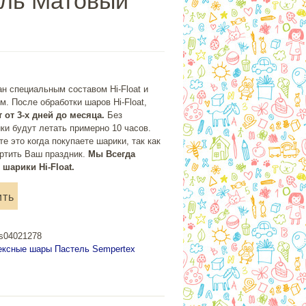
ль Матовый
н специальным составом Hi-Float и
м. После обработки шаров Hi-Float,
 от 3-х дней до месяца.
Без
ки будут летать примерно 10 часов.
те это когда покупаете шарики, так как
ортить Ваш праздник.
Мы Всегда
шарики Hi-Float.
ить
os04021278
ексные шары Пастель Sempertex